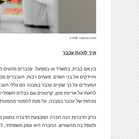
credit: canva.com
איך לזהות עכבר
בין אם בבית, במשרד או במפעל- עכברים מהווים מ
וחיידקים אל בני האדם. פעמים רבות, העכברים מס
המעידים על כך שקיים עכבר במבנה הם גללי העכבר,
לראות על אריזות מזון, קרטונים וגם כבלים חשמליים
נוכחות של עכבר במבנה, על מנת להפטר מהמטרד 
ברק הדברות הנה חברה המבצעת הדברה במגוון מזי
ולטפל בה מהשורש. החברה היא עסק משפחתי, לה ותק של מעל ל-30 שנות ניסיון ומע