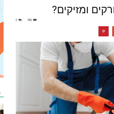
קים ומזיקים?
0
742
מאמרים
netzip
מ