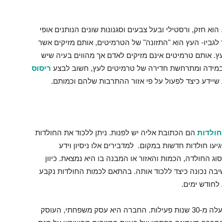
הוא חזק, ורסטילי ובעל צבעים וסגנונות שונים הנותנים אופי
 לגביו- העץ הוא "התזונה" של הטרמיטים, אותם מזיקים אשר
ץ. אותם טרמיטים אינם מזיקים לאדם אך מהווים בעיה שיש
. במידה ומתרחשת חדירה של טרמיטים לעץ, חשוב לבצע
ריסוס
יידע כיצד לפעול על פי אזור ההתרבות שלהם וכמותם.
חולדות
הם הכתובת אליה יש לפנות. ניתן ללכוד את החולדות
עו חולדות חדשות במקום. למדבירים אלו ניסיון וידע
 החולדה, הכמות והאזור או המבנה בו היא נמצאת. כיוון
בה נכונה כיצד ללכוד אותה. בהתאם לכמות החולדות נקבע
לחודש ימים.
ברק הדברות היא החברה בעלת ותק וניסיון של למעלה מ-30 שנות פעילות. החברה היא עסק משפחתי, העוסק