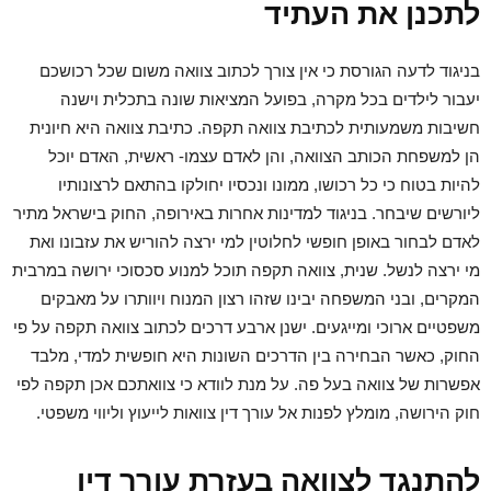
לתכנן את העתיד
בניגוד לדעה הגורסת כי אין צורך לכתוב צוואה משום שכל רכושכם
יעבור לילדים בכל מקרה, בפועל המציאות שונה בתכלית וישנה
חשיבות משמעותית לכתיבת צוואה תקפה. כתיבת צוואה היא חיונית
הן למשפחת הכותב הצוואה, והן לאדם עצמו- ראשית, האדם יוכל
להיות בטוח כי כל רכושו, ממונו ונכסיו יחולקו בהתאם לרצונותיו
ליורשים שיבחר. בניגוד למדינות אחרות באירופה, החוק בישראל מתיר
לאדם לבחור באופן חופשי לחלוטין למי ירצה להוריש את עזבונו ואת
מי ירצה לנשל. שנית, צוואה תקפה תוכל למנוע סכסוכי ירושה במרבית
המקרים, ובני המשפחה יבינו שזהו רצון המנוח ויוותרו על מאבקים
משפטיים ארוכי ומייגעים. ישנן ארבע דרכים לכתוב צוואה תקפה על פי
החוק, כאשר הבחירה בין הדרכים השונות היא חופשית למדי, מלבד
אפשרות של צוואה בעל פה. על מנת לוודא כי צוואתכם אכן תקפה לפי
חוק הירושה, מומלץ לפנות אל עורך דין צוואות לייעוץ וליווי משפטי.
להתנגד לצוואה בעזרת עורך דין