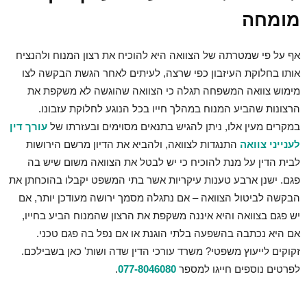
מומחה
אף על פי שמטרתה של הצוואה היא להוכיח את רצון המנוח ולהנציח
אותו בחלוקת העיזבון כפי שרצה, לעיתים לאחר הגשת הבקשה לצו
מימוש צוואה המשפחה תגלה כי הצוואה שהוגשה לא משקפת את
הרצונות שהביע המנוח במהלך חייו בכל הנוגע לחלוקת עזבונו.
במקרים מעין אלו, ניתן להגיש בתנאים מסוימים ובעזרתו של
עורך דין
לענייני צוואה
התנגדות לצוואה, ולהביא את הדיון מרשם הירושות
לבית הדין על מנת להוכיח כי יש לבטל את הצוואה משום שיש בה
פגם. ישנן ארבע טענות עיקריות אשר בתי המשפט יקבלו בהוכחתן את
הבקשה לביטול הצוואה – אם נתגלה מסמך ירושה מעודכן יותר, אם
יש פגם בצוואה והיא איננה משקפת את הרצון שהמנוח הביע בחייו,
אם היא נכתבה בהשפעה בלתי הוגנת או אם נפל בה פגם טכני.
זקוקים לייעוץ משפטי? משרד עורכי הדין שדה ושות' כאן בשבילכם.
לפרטים נוספים חייגו למספר
077-8046080
.