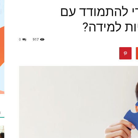
י להתמודד עם
ות למידה?
מאמרים
0
917
netzip
מ