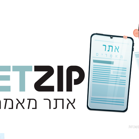
 נשכחת
אתר