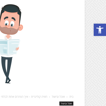
Open toolbar
בית
אוכל ובישול
חוויה קולינרית – איך הופכים אחת לבלתי
אוכל ובישול