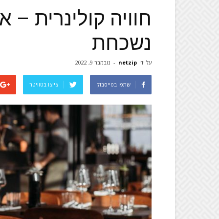
חוויה קולינרית – 
נשכחת
על ידי
netzip
-
נובמבר 9, 2022
שתפו בפייסבוק
צייצו בטוויטר