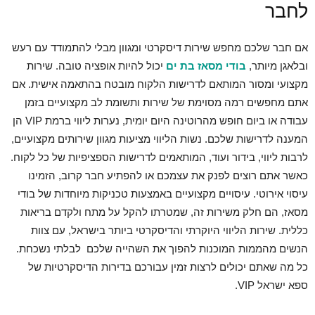
לחבר
אם חבר שלכם מחפש שירות דיסקרטי ומגוון מבלי להתמודד עם רעש
ובלאגן מיותר,
בודי מסאז בת ים
יכול להיות אופציה טובה. שירות
מקצועי ומסור המותאם לדרישות הלקוח מובטח בהתאמה אישית. אם
אתם מחפשים רמה מסוימת של שירות ותשומת לב מקצועיים בזמן
עבודה או ביום חופש מהרוטינה היום יומית, נערות ליווי ברמת VIP הן
המענה לדרישות שלכם. נשות הליווי מציעות מגוון שירותים מקצועיים,
לרבות ליווי, בידור ועוד, המותאמים לדרישות הספציפיות של כל לקוח.
כאשר אתם רוצים לפנק את עצמכם או להפתיע חבר קרוב, הזמינו
עיסוי אירוטי. עיסויים מקצועיים באמצעות טכניקות מיוחדות של בודי
מסאז, הם חלק משירות זה, שמטרתו להקל על מתח ולקדם בריאות
כללית. שירות הליווי היוקרתי והדיסקרטי ביותר בישראל, עם צוות
הנשים מהממות המוכנות להפוך את השהייה שלכם לבלתי נשכחת.
כל מה שאתם יכולים לרצות זמין עבורכם בדירות הדיסקרטיות של
ספא ישראל VIP.