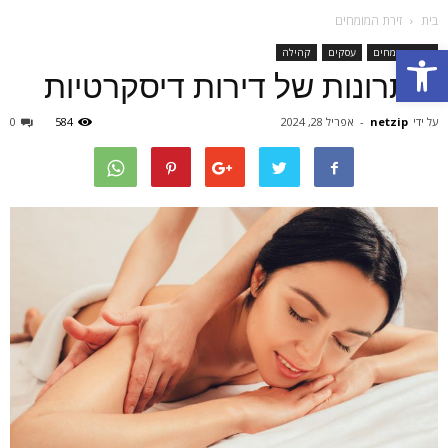
בית
זירת המומחים
Open toolbar
זירת המומחים
עסקים
קהילה
היתרונות של דירות דיסקרטיות
על ידי
netzip
-
אפריל 28, 2024
584
0