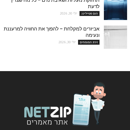
תחזוקת מעליות ושאיבת מים – כל מה שצריך
לדעת
יולי 30, 2026
הום סטיילינג
אביזרים למקלחת – להפוך את החוויה למרעננת
ונעימה
יולי 30, 2026
זירת המומחים