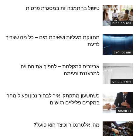
טיפול בהתמכרויות במסגרת פרטית
זירת המומחים
תחזוקת מעליות ושאיבת מים – כל מה שצריך
לדעת
הום סטיילינג
אביזרים למקלחת – להפוך את החוויה
למרעננת ונעימה
זירת המומחים
כשהשעון מתקתק: איך לבחור נכון ופעול מהר
במקרים פליליים רגישים
דין ומשפט
מהו אלטרנטור וכיצד הוא פועל?