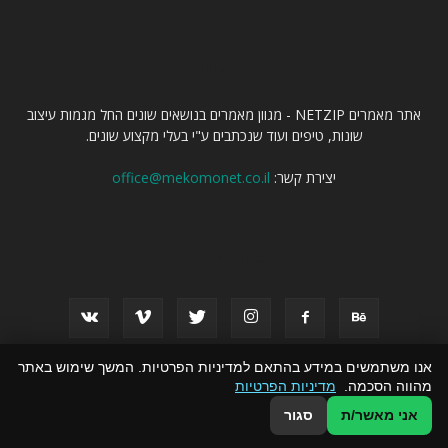
עלינו
אתר מאמרים NETZIP - מגוון מאמרים בנושאים שונים החל מגמות עיצוב
שונות, טיפים ועוד שנכתבים ע"י בעלי מקצוע שונים.
יצירת קשר:
office@mekomonet.co.il
עקוב אחרינו
אנו משתמשים במידע בהתאם למדיניות הפרטיות. המשך שימוש באתר
מהווה הסכמה.
מדיניות הפרטיות
פרסמו אצלנו
פרסום באתרי תוכן
זירת המומחים
הצהרת נגישות
אני מאשר/ת
סגור
© כל הזכויות שמורות ל אתר מאמרים NETZIP