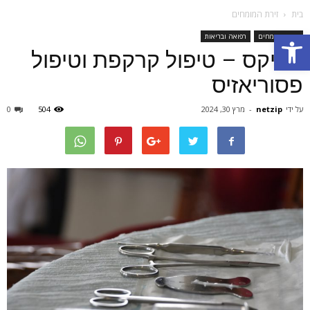
בית
זירת המומחים
Open toolbar
זירת המומחים
רפואה ובריאות
אוניקס – טיפול קרקפת וטיפול
פסוריאזיס
על ידי
netzip
-
מרץ 30, 2024
504
0