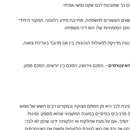
ים כך שמובטח לכם שקט נפשי אמיתי.
ים הקשורים למשפחה, מחייבת מידע רלוונטי. המקור היחידי
חום המומחיות שלו הוא דיני משפחה.
נה מדויקת לפעולות הנכונות, בין אם מדובר בעריכת צוואה,
האינטרסים
– הסכם גירושין, הסכם בין יורשים, הסכם ממון,
 הסיבה לכך היא מן הסתם מצוקה ובמקרים רבים חשש של ממש
מפני פגיעה מקיפה. עו"ד בראל לאניאדו מקפיד על 3 מרכיבים בסיסיים במענה המקצועי שהוא מספק: זמינות
י הפיך, וגם על-מנת שהלקוח או הלקוחה ידעו שהם לא לבד;
נקט אך ורק אם הוא לטובת הלקוחות ותואם את האינטרסים