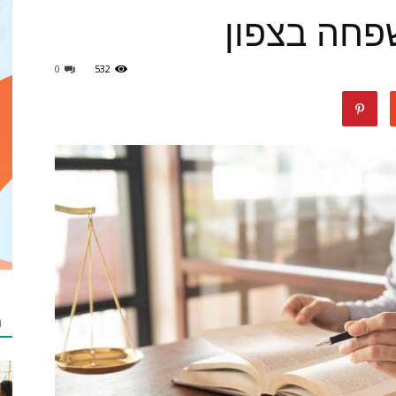
שפחה בצפון
0
532
מאמרים
netzip
מ