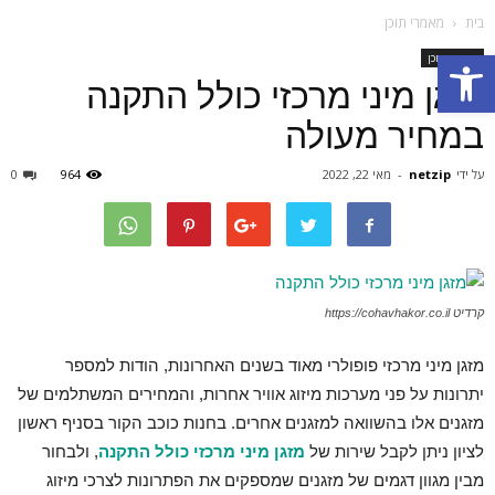
בית
מאמרי תוכן
Open toolbar
מאמרי תוכן
מזגן מיני מרכזי כולל התקנה
במחיר מעולה
על ידי
netzip
-
מאי 22, 2022
964
0
קרדיט https://cohavhakor.co.il
מזגן מיני מרכזי פופולרי מאוד בשנים האחרונות, הודות למספר
יתרונות על פני מערכות מיזוג אוויר אחרות, והמחירים המשתלמים של
מזגנים אלו בהשוואה למזגנים אחרים. בחנות כוכב הקור בסניף ראשון
לציון ניתן לקבל שירות של
מזגן מיני מרכזי כולל התקנה
, ולבחור
מבין מגוון דגמים של מזגנים שמספקים את הפתרונות לצרכי מיזוג