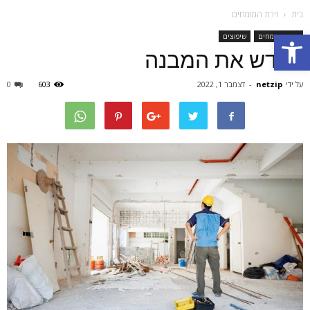
בית
זירת המומחים
Open toolbar
זירת המומחים
שיפוצים
לחדש את המבנה
על ידי
netzip
-
דצמבר 1, 2022
603
0