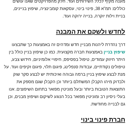
מענה מקיף לכלל השירותים ועוד. חלק מהפרויקטים שאנו עושים
כוללים: תמ"א 38, פינוי בינוי, עסקאות קומבינציה, שיפוץ בניינים,
בניית וילות יוקרה, בנייה ירוקה ועוד.
לחדש ולשקם את המבנה
דרך נהדרת ליהנות מבניין חדש ומדהים זה באמצעות כך שתבצעו
שיפוץ בניין
באמצעות חברה מקצועית. כמו כן שיפוץ בניין כולל בין
היתר חיזוק עמודים, טיפול בפסיפס, חיפויי אלומיניום, חידוש צבע,
טיפולים נקודתיים, עבודות סנפלינג, פיגום תלוי, פיגום זקיפים ועוד. על
מנת לבצע שיפוץ בניין ברמה גבוהה ואיכותית יש לבצע סקר שוק
ולבדוק מיהו הקבלן המשתלם ביותר וכן הקבלן שגם מספק את
התוצאות הטובות ביותר ובעל מוניטין מפואר בתחום השיפוצים. אנו
בעלי ניסיון רב ומוניטין מפואר בכל הנוגע לשיקום ושיפוץ מבנים, וכן
גם לבנייה מחודשת.
חברת פינוי בינוי