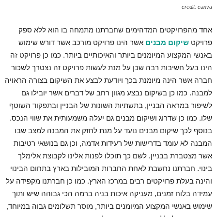
credit: canva
אחד מהפרויקטים המדהימים שחברתנו מתמחה בו הוא ללא ספק
פרויקט
שיקום מבנים
אשר הינו פרויקט מורכב אשר דורש שימוש
באנשי המקצוע המיומנים ביותר והאיכותיים ביותר. כמו כן פרויקט זה
הינו בעל חשיבות רבה שכן על מנת לעשות פרויקט זה נצטרך לשכור
חברה אשר הינה מיומנת בכך ויודעת לבצע את השיקום בצורה הראויה
למבנה. כמו כן בשיקום נבצע מגוון רחב של דברים אשר יובילו גם
לשיפור במראה הבניין, בתשתיות השונות של הבניין ובתפקוד השוטף
שלו. כמו כן שדרוג ושיקום מבנים גם יעלה משמעותית את שווי הנכס.
בנוסף לכך שיקום מבנים נועד על מנת לחזק את המבנה למצב שבו
המבנה לא עומד בדרישות של רעידות אדמה, וכן גם בנושאי רטיבות
אשר מצטברת בבניין. לשם כך תוכלו לפנות אלינו לקבוצת אלימלך
בינוי. חברתנו נחשבת לאחת החברות המובילות בארץ בתחום הבינוי
והינה בעלת פרויקטים רבים במרכז הארץ. כמו כן חברתנו מקפידה על
עמידה בלוח זמנים, מעניקה איכות בניה ברמה הכי גבוהה שיש ותוך
שימוש באנשי המקצוע המיומנים ביותר, מוסר תשלומים גבוה במיוחד,