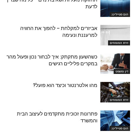
לדעת
הום סטיילינג
אביזרים למקלחת – להפוך את החוויה
למרעננת ונעימה
זירת המומחים
כשהשעון מתקתק: איך לבחור נכון ופעול מהר
במקרים פליליים רגישים
דין ומשפט
מהו אלטרנטור וכיצד הוא פועל?
זירת המומחים
פתרונות זכוכית מתקדמים לעיצוב הבית
והמשרד
הום סטיילינג