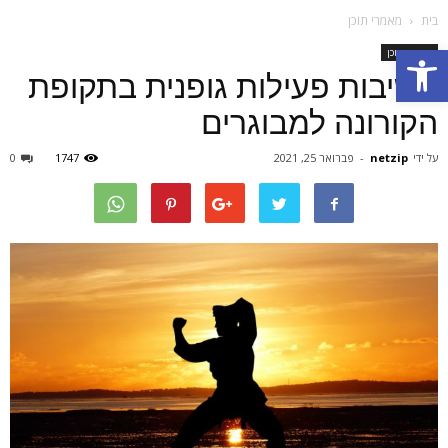
בית
מאמרי תוכן
Open toolbar
מאמרי תוכן
חשיבות פעילות גופנית בתקופת
הקורונה למבוגרים
על ידי
netzip
-
פברואר 25, 2021
1747
0