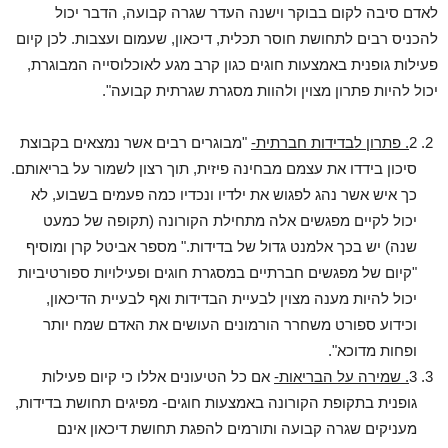
לאדם סיבה לקום בבוקר וישנה העדר שגרה קבועה, הדבר יכול
להכניס רבים לתחושת חוסר תכלית, דיכאון, שעמום ועצבות. לכן קיום
פעילות גופנית באמצעות חוגים כגון קרב מגע לאוכלוסייה המבוגרת,
יכול להיות פתרון מצוין ולהוות מסגרת שגרתית קבועה".
2
. פתרון לבדידות חברתית-
"מבוגרים רבים אשר נמצאים בקבוצת
סיכון בידדו את עצמם מבחינה פיזית, תוך רצון לשמור על בריאותם.
כך איש אשר נהג לפגוש את ילדיו ונכדיו כמה פעמים בשבוע, לא
יכול לקיים מפגשים אלה מתחילת הקורונה (תקופה של כמעט
שנה) יש בכך אלמנט גדול של בדידות." מספר אביטל קרן ומוסיף
"קיום של מפגשים חברתיים במסגרת חוגים ופעילויות ספורטיביות
יכול להיות מענה מצוין לבעיית הבדידות ואף לבעיית הדיכאון,
וכידוע ספורט משחרר הורמונים העושים את האדם שמח יותר
ופחות מדוכא".
3
. שמירה על הבריאות-
אם כל הטיעונים אללו כי קיום פעילות
גופנית בתקופת הקורונה באמצעות חוגים- מפיגים תחושת בדידות,
מעניקים שגרה קבועה ותורמים להפגת תחושת דיכאון אינם