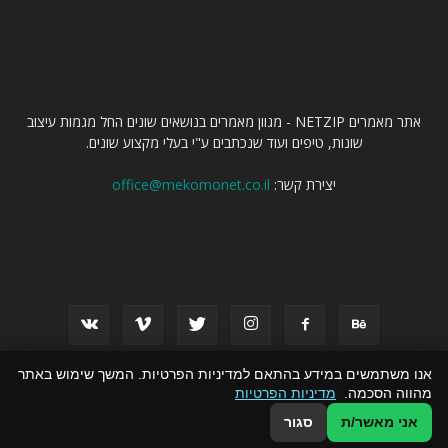
עלינו
אתר מאמרים NETZIP - מגוון מאמרים בנושאים שונים החל מגמות עיצוב
שונות, טיפים ועוד שנכתבים ע"י בעלי מקצוע שונים.
יצירת קשר:
office@mekomonet.co.il
עקוב אחרינו
אנו משתמשים במידע בהתאם למדיניות הפרטיות. המשך שימוש באתר
מהווה הסכמה.
מדיניות הפרטיות
פרסמו אצלנו
פרסום באתרי תוכן
זירת המומחים
הצהרת נגישות
אני מאשר/ת
סגור
© כל הזכויות שמורות ל אתר מאמרים NETZIP