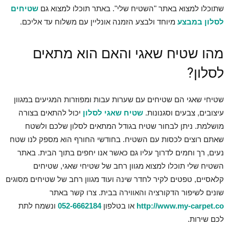
שתוכלו למצוא באתר "השטיח שלי". באתר תוכלו למצוא גם
שטיחים
לסלון במבצע
מיוחד ולבצע הזמנה אונליין עם משלוח עד אליכם.
מהו שטיח שאגי והאם הוא מתאים
לסלון?
שטיחי שאגי הם שטיחים עם שערות עבות ומפוזרות המגיעים במגוון
עיצובים, צבעים וסגנונות.
שטיח שאגי לסלון
יכול להתאים בצורה
מושלמת. ניתן לבחור שטיח בגודל המתאים לסלון שלכם ולשטח
שאתם רוצים לכסות עם השטיח. בחודשי החורף הוא מספק לנו שטח
נעים, רך וחמים לדרוך עליו גם כאשר אנו יחפים בתוך הבית. באתר
השטיח שלי תוכלו למצוא מגוון רחב של שטיחי שאגי, שטיחים
קלאסיים, טפטים לקיר לחדר שינה ועוד מגוון רחב של שטיחים מסוגים
שונים לשיפור הדקורציה והאווירה בבית. צרו קשר באתר
http://www.my-carpet.co
או בטלפון
052-6662184
ונשמח לתת
לכם שירות.