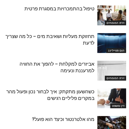
טיפול בהתמכרויות במסגרת פרטית
זירת המומחים
תחזוקת מעליות ושאיבת מים – כל מה שצריך
לדעת
הום סטיילינג
אביזרים למקלחת – להפוך את החוויה
למרעננת ונעימה
זירת המומחים
כשהשעון מתקתק: איך לבחור נכון ופעול מהר
במקרים פליליים רגישים
דין ומשפט
מהו אלטרנטור וכיצד הוא פועל?