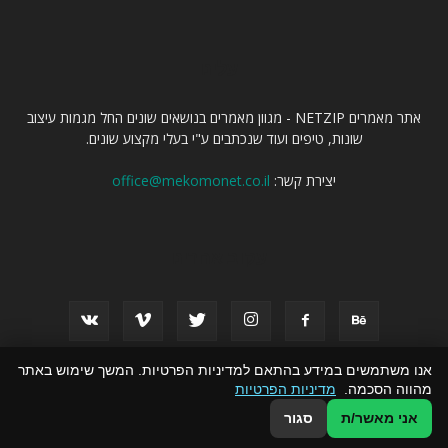
עלינו
אתר מאמרים NETZIP - מגוון מאמרים בנושאים שונים החל מגמות עיצוב
שונות, טיפים ועוד שנכתבים ע"י בעלי מקצוע שונים.
יצירת קשר:
office@mekomonet.co.il
עקוב אחרינו
אנו משתמשים במידע בהתאם למדיניות הפרטיות. המשך שימוש באתר
מהווה הסכמה.
מדיניות הפרטיות
פרסמו אצלנו
פרסום באתרי תוכן
זירת המומחים
הצהרת נגישות
אני מאשר/ת
סגור
© כל הזכויות שמורות ל אתר מאמרים NETZIP