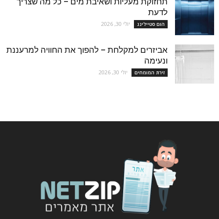
תחזוקת מעליות ושאיבת מים – כל מה שצריך
לדעת
יולי 30, 2026
הום סטיילינג
אביזרים למקלחת – להפוך את החוויה למרעננת
ונעימה
יולי 30, 2026
זירת המומחים