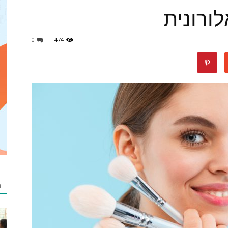
ורונית
0
474
מאמרים
netzip
מ