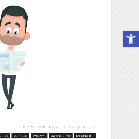
Open toolbar
בית
זירת המומחים
קו לסת חומצה היאלורונית
זירת המומחים
יופי וקוסמטיקה
לייף סטייל
מאמרי תוכן
עסקים