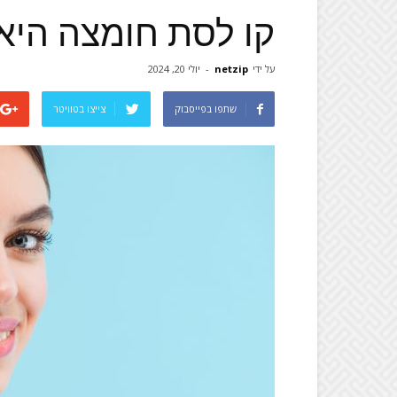
קו לסת חומצה היאל
על ידי
netzip
-
יולי 20, 2024
שתפו בפייסבוק
צייצו בטוויטר