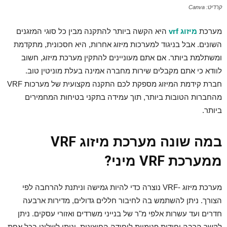
קרדיט: Canva
מערכת
מיזוג vrf
היא הקשה ביותר להתקנה מבין כל סוגי המזגנים
השונים. אבל בניגוד למערכות מיזוג אחרות, היא חסכונית, מתקדמת
ומשתלמת ביותר. אם אתם מעוניינים להתקין מערכת מיזוג, חשוב
לוודא כי אתם מקבלים שירות מחברה אמינה בעלת מוניטין טוב.
חברת קידמת המיזוג מספקת לכם התקנה מקצועית של מערכות VRF
מהחברות הטובות ביותר, תוך עמידה בתקני בטיחות המחמירים
ביותר.
במה שונה מערכת מיזוג
VRF
ממערכת
VRF מיני
?
מערכת מיזוג -VRF נוצרה כדי להיות גמישה וניתנת להרחבה לפי
הצורך. ניתן להשתמש בה לחיבור חללים גדולים, מדירות ארבעה
חדרים ועד עשרות אלפי מ"ר של בנייני משרדים ואזורי עסקים. ניתן
לקשר הרבה יחידות פנימיות ליחידה החיצונית, וניתן לשלוט בכל אחת