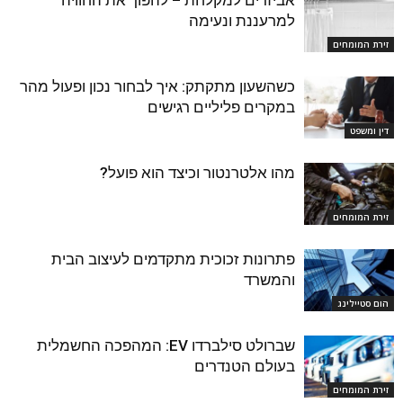
אביזרים למקלחת – להפוך את החוויה
למרעננת ונעימה
זירת המומחים
כשהשעון מתקתק: איך לבחור נכון ופעול מהר
במקרים פליליים רגישים
דין ומשפט
מהו אלטרנטור וכיצד הוא פועל?
זירת המומחים
פתרונות זכוכית מתקדמים לעיצוב הבית
והמשרד
הום סטיילינג
שברולט סילברדו EV: המהפכה החשמלית
בעולם הטנדרים
זירת המומחים