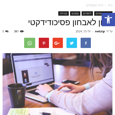
בית
זירת המומחים
Open toolbar
זירת המומחים
לימודים
עסקים
קהילה
מכון לאבחון פסיכודידקטי
על ידי
netzip
-
יולי 15, 2024
381
0