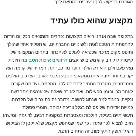
הגוברת בביקוש לכך ונערכים בהתאם לכך.
מקצוע שהוא כולו עתיד
בתקופה שבה אנחנו רואים מקצועות נכחדים ומומצאים בכל יום הודות
להתפתחות הטכנולוגית ולשינויים החברתיים, יש תפקיד אחד שהולך
ותופס מקום מרכזי שכנראה לעולם לא ייכחד. בתחום המקצועי של
קיימות גדל הביקוש משום שיועצים
דרושים איכות הסביבה
חיונית
מאי פעם ולכן הוא רק הולך והופך מורכב יותר. המחיר של קדמה הוא
יקר במיוחד וגובה אותו ממשאבי הטבע ומבני האדם. הצרכים הולכים
ומתרחבים, מהבנת המחיר לסביבה לפני ההקמה, ועד מה שקורה
לאחר מכן ובזמן הפעילות. זאת לא רק שאלה של אנרגיה מתחדשת
ונקייה, בניגוד למה שנהוג לחשוב. מדובר גם בתוצרים של הקדמה:
כמויות אדירות של פסולת בגלל צריכה גבוהה, חומרי פסולת
תעשייתיים בעיקר, הולכות ומצטברות במקומות רבים, לדוגמה, ומישהו
חייב למצוא לכך פתרון. כך שמי שמחפש מקצוע שלא יקטן לו הביקוש
ויש לו אופק התקדמות, זה התחום הרצוי.