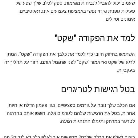
שעמום יכול להוביל לנביחות מוגזמות. ספק לכלב שלך שפע של
פעילות גופנית וגירוי נפשי באמצעות צעצועים אינטראקטיביים,
אימונים וטיולים.
למד את הפקודה "שקט"
השתמש בחיזוק חיובי כדי ללמד את כלבך את הפקודה "שקט". המתן
לרגע של שקט ואז אמור "שקט" לפני שתגמל אותם. חזור על תהליך זה
בעקביות.
בטל רגישות לטריגרים
אם הכלב שלך נובח על גורמים ספציפיים, כגון פעמון הדלת או חיות
אחרות, בטל את הרגישות שלהם לגורמים אלה. חשפו אותם בהדרגה
לטריגר במרחק ותגמלו התנהגות רגועה.
רוצים לאלף את הכלב שלכם? מחפשים איך לאלף כלב לא לנבוח? פנו