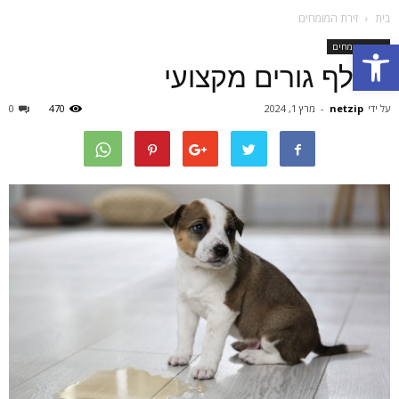
בית
זירת המומחים
Open toolbar
זירת המומחים
מאלף גורים מקצועי
על ידי
netzip
-
מרץ 1, 2024
470
0