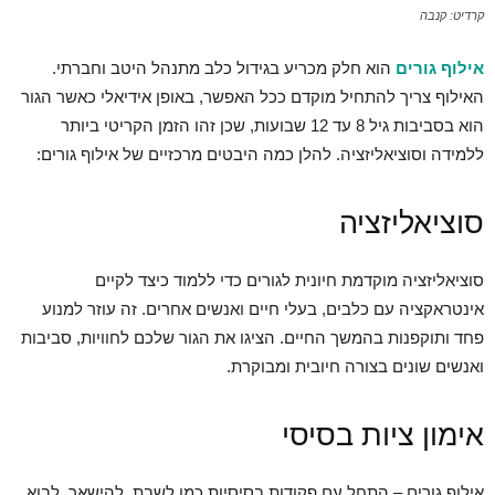
קרדיט: קנבה
אילוף גורים
הוא חלק מכריע בגידול כלב מתנהל היטב וחברתי.
האילוף צריך להתחיל מוקדם ככל האפשר, באופן אידיאלי כאשר הגור
הוא בסביבות גיל 8 עד 12 שבועות, שכן זהו הזמן הקריטי ביותר
ללמידה וסוציאליזציה. להלן כמה היבטים מרכזיים של אילוף גורים:
סוציאליזציה
סוציאליזציה מוקדמת חיונית לגורים כדי ללמוד כיצד לקיים
אינטראקציה עם כלבים, בעלי חיים ואנשים אחרים. זה עוזר למנוע
פחד ותוקפנות בהמשך החיים. הציגו את הגור שלכם לחוויות, סביבות
ואנשים שונים בצורה חיובית ומבוקרת.
אימון ציות בסיסי
אילוף גורים – התחל עם פקודות בסיסיות כמו לשבת, להישאר, לבוא