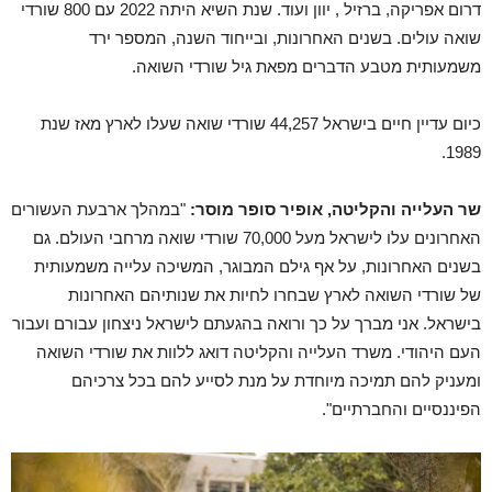
דרום אפריקה, ברזיל , יוון ועוד. שנת השיא היתה 2022 עם 800 שורדי
שואה עולים. בשנים האחרונות, ובייחוד השנה, המספר ירד
משמעותית מטבע הדברים מפאת גיל שורדי השואה.
כיום עדיין חיים בישראל 44,257 שורדי שואה שעלו לארץ מאז שנת
1989.
שר העלייה והקליטה, אופיר סופר מוסר:
"במהלך ארבעת העשורים
האחרונים עלו לישראל מעל 70,000 שורדי שואה מרחבי העולם. גם
בשנים האחרונות, על אף גילם המבוגר, המשיכה עלייה משמעותית
של שורדי השואה לארץ שבחרו לחיות את שנותיהם האחרונות
בישראל. אני מברך על כך ורואה בהגעתם לישראל ניצחון עבורם ועבור
העם היהודי. משרד העלייה והקליטה דואג ללוות את שורדי השואה
ומעניק להם תמיכה מיוחדת על מנת לסייע להם בכל צרכיהם
הפיננסיים והחברתיים".