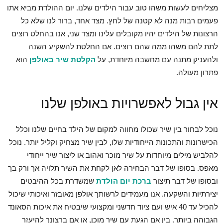
מצליחים לעשות משהו טוב עבור הילדים שלנו. יום ההולדת מביא אתו
פעמים רבות מנה לא קטנה של לחץ. מצד אחד, ברור לנו שלא כל
הרצונות של הילדים יהיו מקובלים עלינו ומצד שני, אנו בהחלט רוצים
לתת להם משהו ממה שהם רוצים. אם החלטת להשקיע השנה
ולהעניק מתנה עם מחשבה מיוחדת, על
הקלטת שיר באולפן
הוא
פתרון מעולה.
אין גבול לאפשרויות באולפן שלנו
נוכל לבחור בין שיר שכולו מחווה למקום של הילד בחיים שלנו וכלל
הכישרונות והתכונות הייחודיות שלו, לבין שיר מצחיק וקליל יותר. נוכל
להלביש מילים מיוחדות על שיר מוכר ואהוב או ליצור שיר ייחודי
מאפס. בסופו של דבר הבחירה לאן לקחת את השיר תלויה אך ורק בך
ובסופו של דבר תיצור
ברכת יום הולדת
שמשדרת בכל ההיבטים
יצירתיות והשקעה. אנו מעמידים לרשותך אולפן מאובזר ואיכותי שיכול
להכיל עד 40 איש ועם ציוד חדשני ומקצועי שיבטיח את איכות הסאונד
הגבוהה ביותר. בין אם הגעת עם שיר מוכן, או אם ברצונך להיעזר