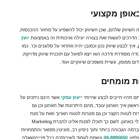
אופן מקצועי
שיווק שלהם, שכן השיווק יכול להשפיע על מחזור ההכנסות,
 הדרכים לעשות זאת בצורה יעילה ואיכותית זה באמצעות
יועץ
איך לבצע שיווק נכון וכמובן יהיה אחראי על סלוגנים וכו'. כמו
ודה מסודרת ודרכה הוא ייצא לפועל עם תוכנית שיווק מדויקת,
דום ממומן, עשיית משפכים שיווקיים ועוד.
ת מומחים
ם תהיו חייבים לבצע שירותי
ייעוץ עסקי
אשר הינם ניתנים על
ראשון איך הארגון עובד, מהם היתרונות של הארגון וכן גם
 לטווח הקצר וכן גם מטרות לטווח הארוך וזאת על מנת
לשדרג ולייעל משמעותית את התחום העסקי והכלכלי בארגון. לשם כך תוכלו לפנות אלינו לחברת Marketing
ונים ברמה הגבוהה ביותר ותוך ניסיון רב, מוניטין מפואר והתמחויות
לפון:
09-8995650
ונשמח לעמוד לשירותכם בכל פנייה\שאלה