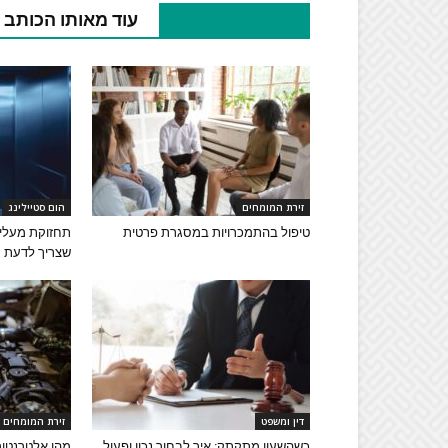
מאמרים קשורים
עוד מאותו הכותב
זירת המומחים
הום סטיילינג
טיפול בהתמכרויות במסגרת פרטית
תחזוקת מעליו
שצריך לדעת
דין ומשפט
זירת המומחים
כשהשעון מתקתק: איך לבחור נכון ופעול
מהו אלטרנטור 