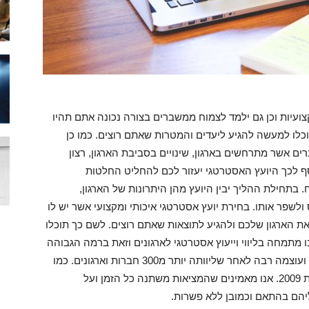
ועיות וכן גם ילמד לצמוח ממשברים בצורה נכונה אתם תהיו
כלו למעשה להגיע ליעדים והמטרות שאתם רוצים. כמו כן
 אשר מתרחשים בארגון, שינויים בסביבת הארגון, רצון
נוסף לכך היועץ האסטרטגי יעזור לכם להחליט החלטות
 בתחילת ההליך יבין היועץ מהן היתרונות של הארגון,
 ולשפר אותו. בחירת יועץ אסטרטגי איכותי ומקצועי אשר יש לו
ת את הארגון שלכם ולהגיע לתוצאות שאתם רוצים. לשם כך תוכלו
חברת Marketing Solutions . חברתנו מתמחה בליווי וייעוץ אסטרטגי לארגונים וזאת ברמה הגבוהה
ביותר. חברתנו צברה לעצמה מוניטין רב, ניסיון רב, ועוצמה רבה לאחר שליוותה יותר מ300 חברות וארגונים. כמו
כן חברתנו נוסדה על ידי מיטל הדר ואסף הדר בשנת 2009. אנו מאמינים שהמציאות משתנה כל הזמן ועל
ליהם בהתאם וכמובן ללא פשרות.