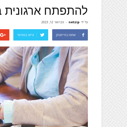
להתפתח ארגונית ב
על ידי
netzip
-
פברואר 12, 2023
שתפו בפייסבוק
צייצו בטוויטר