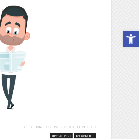
Open toolbar
בית
זירת המומחים
טיפול בטראומה מורכבת
זירת המומחים
רפואה ובריאות