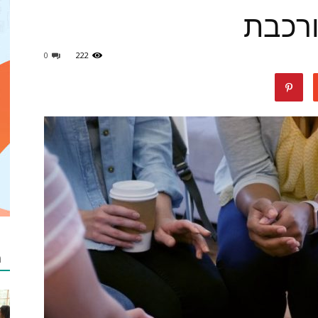
ורכבת
0
222
מאמרים
netzip
מ