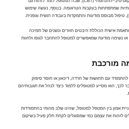
של כל מטופל. אחת השיטות המרכזיות היא טיפול קוגניטיבי-התנהגותי (CBT), שבה המטופל לומד לזהות גם
ותיות שמתפתחות בעקבות הטראומה. בנוסף, נעשה שימוש
תאמת אישית הכוללת היבטים חוזרים ונשנים של תמיכה
 או נשימה מודעת שמאפשרים למטופל להתחבר לגופו ולחוות
ה מורכבת
התמודד עם תחושות של חרדה, דיכאון או חוסר סיפוק
לכך, הוא מסייע למטופלים ללמוד כיצד לנהל את תגובותיהם
.
ניית אמון בין המטפל למטופל, שהינו שלב מהותי בהתמודדות
ים לזהות את עצמם כמי שמסוגלים לקחת חלק פעיל בשיקום