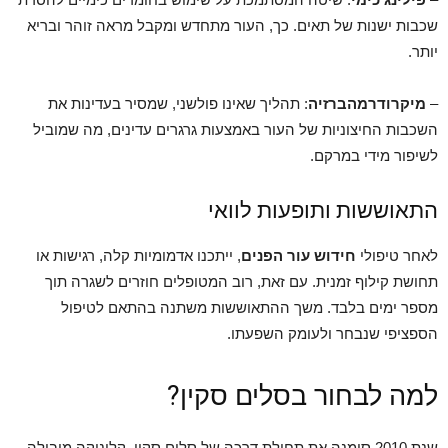
שכבות ישנות של תאים. כך, העור מתחדש ומקבל מראה זוהר ובריא
יותר.
–
מיקרודרמהברזיה
: תהליך שאינו פולשני, שמסיר בעדינות את
השכבות החיצוניות של העור באמצעות גרגרים עדינים, מה שמוביל
לשיפור מידי במרקם.
התאוששות ותופעות לוואי
לאחר טיפולי
חידוש עור הפנים
, ייתכנו אדמומיות קלה, רגישות או
תחושת קילוף זמנית. עם זאת, רוב המטופלים חוזרים לשגרה תוך
מספר ימים בלבד. משך ההתאוששות משתנה בהתאם לטיפול
הספציפי שנבחר ולעומק השפעתו.
למה לבחור בסלים סקין?
שנת 2010 סימנה את תחילת דרכה של סלים סקין, קליניקה מובילה