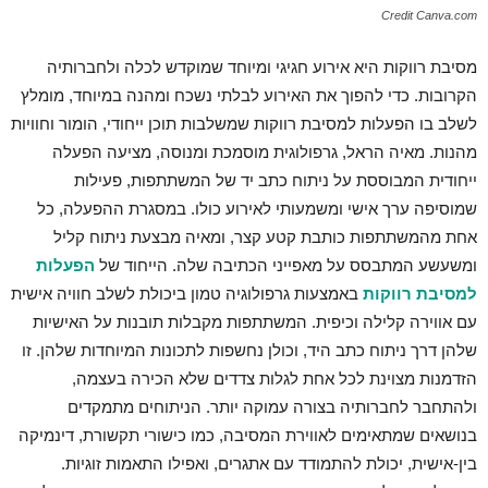
Credit Canva.com
מסיבת רווקות היא אירוע חגיגי ומיוחד שמוקדש לכלה ולחברותיה
הקרובות. כדי להפוך את האירוע לבלתי נשכח ומהנה במיוחד, מומלץ
לשלב בו הפעלות למסיבת רווקות שמשלבות תוכן ייחודי, הומור וחוויות
מהנות. מאיה הראל, גרפולוגית מוסמכת ומנוסה, מציעה הפעלה
ייחודית המבוססת על ניתוח כתב יד של המשתתפות, פעילות
שמוסיפה ערך אישי ומשמעותי לאירוע כולו. במסגרת ההפעלה, כל
אחת מהמשתתפות כותבת קטע קצר, ומאיה מבצעת ניתוח קליל
ומשעשע המתבסס על מאפייני הכתיבה שלה. הייחוד של
הפעלות
למסיבת רווקות
באמצעות גרפולוגיה טמון ביכולת לשלב חוויה אישית
עם אווירה קלילה וכיפית. המשתתפות מקבלות תובנות על האישיות
שלהן דרך ניתוח כתב היד, וכולן נחשפות לתכונות המיוחדות שלהן. זו
הזדמנות מצוינת לכל אחת לגלות צדדים שלא הכירה בעצמה,
ולהתחבר לחברותיה בצורה עמוקה יותר. הניתוחים מתמקדים
בנושאים שמתאימים לאווירת המסיבה, כמו כישורי תקשורת, דינמיקה
בין-אישית, יכולת להתמודד עם אתגרים, ואפילו התאמות זוגיות.