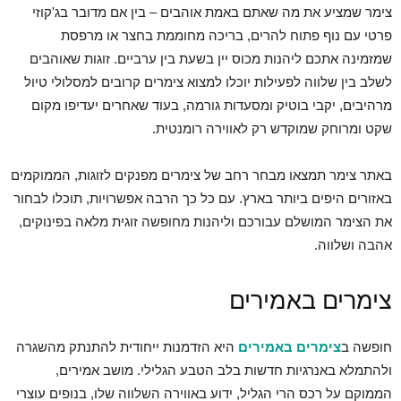
צימר שמציע את מה שאתם באמת אוהבים – בין אם מדובר בג'קוזי
פרטי עם נוף פתוח להרים, בריכה מחוממת בחצר או מרפסת
שמזמינה אתכם ליהנות מכוס יין בשעת בין ערביים. זוגות שאוהבים
לשלב בין שלווה לפעילות יוכלו למצוא צימרים קרובים למסלולי טיול
מרהיבים, יקבי בוטיק ומסעדות גורמה, בעוד שאחרים יעדיפו מקום
שקט ומרוחק שמוקדש רק לאווירה רומנטית.
באתר צימר תמצאו מבחר רחב של צימרים מפנקים לזוגות, הממוקמים
באזורים היפים ביותר בארץ. עם כל כך הרבה אפשרויות, תוכלו לבחור
את הצימר המושלם עבורכם וליהנות מחופשה זוגית מלאה בפינוקים,
אהבה ושלווה.
צימרים באמירים
חופשה ב
צימרים באמירים
היא הזדמנות ייחודית להתנתק מהשגרה
ולהתמלא באנרגיות חדשות בלב הטבע הגלילי. מושב אמירים,
הממוקם על רכס הרי הגליל, ידוע באווירה השלווה שלו, בנופים עוצרי