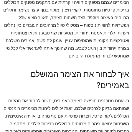
הצימרים עצמם מספקים חוויה יוקרתית עם מתקנים מפנקים הכוללים
בריכות פרטיות מחוממות, ג'קוזי חיצוני מוקף בנוף עוצר נשימה וחללים
מרווחים בעיצוב מוקפד. לצד השהות בצימר, האזור מציע שלל
אפשרויות לחוויות נוספות – מסלולי טיול מרהיבים העוברים בין נחלים
ויערות, גלריות אמנות ייחודיות, מסעדות שף טבעוניות או צמחוניות
ואטרקציות מקומיות שמוסיפות עניין ועומק לחופשה. אמירים משלבת
בצורה ייחודית בין רוגע לטבע, מה שהופך אותה ליעד אידיאלי לכל מי
שמחפש לברוח מהמולת היום-יום.
איך לבחור את הצימר המושלם
באמירים?
כשאתם מתכננים חופשה בצימר באמירים, חשוב לבחור את המקום
שמותאם בדיוק לצרכים שלכם. זוגות יכולים ליהנות מצימרים רומנטיים
הכוללים ג'קוזי פרטי, חצרות פרטיות עם נוף מרהיב ואווירה אינטימית.
משפחות ימצאו צימרים מרווחים הכוללים בריכות לילדים, מתחמים
רחבים לפעילויות משותפות ומטבחים מאובזרים שמתאימים לארוחות