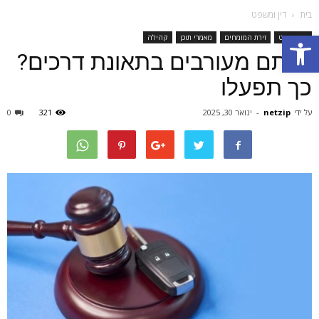
בית
דין ומשפט
Open toolbar
דין ומשפט
זירת המומחים
מאמרי תוכן
קהילה
הייתם מעורבים בתאונת דרכים?
כך תפעלו
על ידי
netzip
-
ינואר 30, 2025
321
0