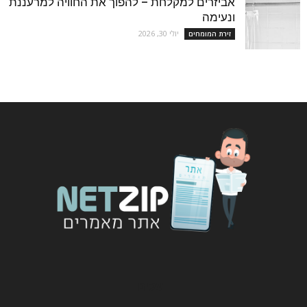
אביזרים למקלחת – להפוך את החוויה למרעננת
ונעימה
יולי 30, 2026
זירת המומחים
עלינו