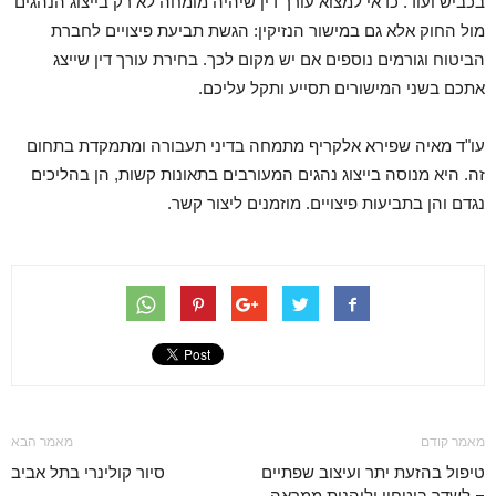
בכביש ועוד. כדאי למצוא עורך דין שיהיה מומחה לא רק בייצוג הנהגים
מול החוק אלא גם במישור הנזיקין: הגשת תביעת פיצויים לחברת
הביטוח וגורמים נוספים אם יש מקום לכך. בחירת עורך דין שייצג
אתכם בשני המישורים תסייע ותקל עליכם.
עו"ד מאיה שפירא אלקריף מתמחה בדיני תעבורה ומתמקדת בתחום
זה. היא מנוסה בייצוג נהגים המעורבים בתאונות קשות, הן בהליכים
נגדם והן בתביעות פיצויים. מוזמנים ליצור קשר.
מאמר קודם
מאמר הבא
טיפול בהזעת יתר ועיצוב שפתיים
סיור קולינרי בתל אביב