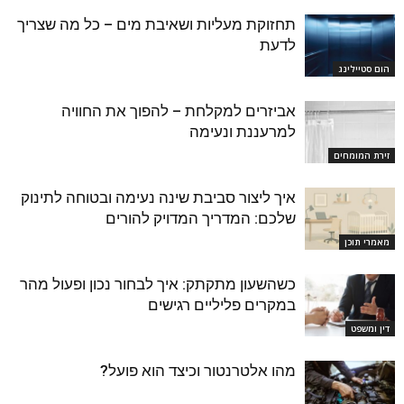
תחזוקת מעליות ושאיבת מים – כל מה שצריך
לדעת
הום סטיילינג
אביזרים למקלחת – להפוך את החוויה
למרעננת ונעימה
זירת המומחים
איך ליצור סביבת שינה נעימה ובטוחה לתינוק
שלכם: המדריך המדויק להורים
מאמרי תוכן
כשהשעון מתקתק: איך לבחור נכון ופעול מהר
במקרים פליליים רגישים
דין ומשפט
מהו אלטרנטור וכיצד הוא פועל?