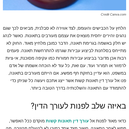
Credit Canva.com
הלחץ על הכבישים והעומס, לצד אווירה לא סבלנית, מביאים לכך שגם
נהגים זהירים יחסית מוצאים את עצמם מעורבים בתאונות. כאשר לנהג
יש חלק באשמה בגרימת תאונה, הדבר כמובן מלחיץ מאוד. החוק לא
מתייחס בסלחנות לביצוע עבירות שגרמו להתרחשות תאונה. פעמים
רבות אכן מדובר בביצוע עבירות חמורות כמו עקיפה מסוכנת, אי-ציות
לרמזור או תמרור ועוד. עם זאת, כל עוד לא הוכחה אשמתו של אדם
במשפט, הוא עדיין בחזקת חף מפשע. אם הייתם מעורבים בתאונה,
פנו אל עורך דין תאונות קשות אשר ייצג אתכם ויעשה כל שניתן כדי
להתמודד עם התאונה והשלכותיה בדרך הטובה ביותר.
באיזה שלב לפנות לעורך הדין?
כדאי מאוד לפנות אל
עורך דין תאונות קשות
מוקדם ככל האפשר,
ממש לאחר התאונה. חשוב מצד אחד כמובן לא להיעלם מהזירה, מה