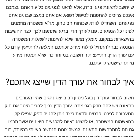
שייחשב לתאונת פגע וברח, אלא לדאוג לנפגעים כל עוד אתם עצמכם
אינכם צריכים להתפנות לטיפול רפואי. אם אתם במצב שבו גם אתם
נפגעתם, השתדלו לוודא שכוחות הביטחון, מד"א ומשטרה מוזמנים
לפינוי כל הנפגעים. פנו לעורך הדין ברגע שתתפנו לכך. לצד החשיבות
בהישארות במקום, מומלץ מאוד שלא להיענות לשאלות המשטרה
המנסה כבר להתחיל לדלות מידע. זכותכם המלאה להתייעץ קודם כל
עם עורך הדין. התייעצות זו חשובה במיוחד כדי שלא תמסרו מידע
מיותר שישמש לרעתכם.
איך לבחור את עורך הדין שייצג אתכם?
חשוב לבחור עורך דין בעל ניסיון רב בייצוג נהגים שהיו מעורבים
בתאונה ויש להם חלק בגרימתה. עורך הדין צריך להכיר היטב את חוקי
התעבורה לפרטי פרטים ולדעת כיצד ניתן להטיל ספק, אפילו קל,
בהאשמות המשטרה, או למצוא ראיות למפגעים חיצוניים אשר תרמו
גם הם להתרחשות התאונה, למשל צומת הנחשב בעייתי במיוחד, בור