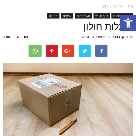
בית
זירת המומחים
Open toolbar
זירת המומחים
לייף סטייל
מאמרי תוכן
עסקים
קהילה
הובלות חולון
על ידי
netzip
-
ספטמבר 14, 2024
435
0