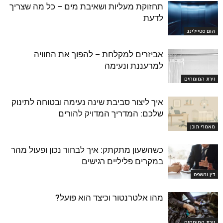
תחזוקת מעליות ושאיבת מים – כל מה שצריך
לדעת
הום סטיילינג
אביזרים למקלחת – להפוך את החוויה
למרעננת ונעימה
זירת המומחים
איך ליצור סביבת שינה נעימה ובטוחה לתינוק
שלכם: המדריך המדויק להורים
מאמרי תוכן
כשהשעון מתקתק: איך לבחור נכון ופעול מהר
במקרים פליליים רגישים
דין ומשפט
מהו אלטרנטור וכיצד הוא פועל?
זירת המומחים