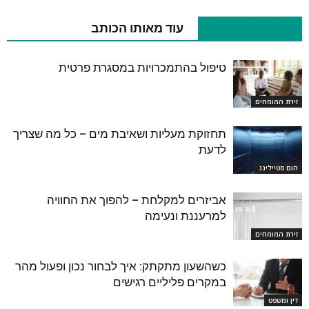
מאמרים קשורים
עוד מאותו הכותב
טיפול בהתמכרויות במסגרת פרטית
זירת המומחים
תחזוקת מעליות ושאיבת מים – כל מה שצריך
לדעת
הום סטיילינג
אביזרים למקלחת – להפוך את החוויה
למרעננת ונעימה
זירת המומחים
כשהשעון מתקתק: איך לבחור נכון ופעול מהר
במקרים פליליים רגישים
דין ומשפט