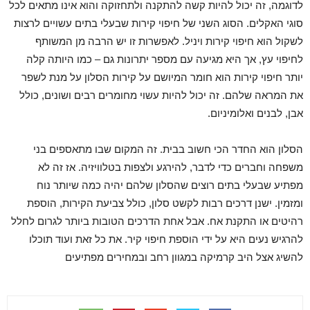
לדוגמה, זה יכול להיות קשה להתקנה ולתחזוקה והוא אינו מתאים לכל
סוגי האקלים. הסוג השני של חיפוי קירות שבעלי בתים עשויים לרצות
לשקול הוא חיפוי קירות ויניל. לאפשרות זו יש הרבה מן המשותף
לחיפוי עץ, אך היא מגיעה עם מספר יתרונות גם – כמו היותה קלה
יותר חיפוי קירות הוא חומר המיושם על קירות הסלון על מנת לשפר
את המראה שלהם. זה יכול להיות עשוי מחומרים רבים ושונים, כולל
אבן, לבנים ואלומיניום.
הסלון הוא החדר הכי חשוב בבית. זה המקום שבו מתאספים בני
משפחה וחברים כדי לדבר, להירגע ולצפות בטלוויזיה. אז זה לא
מפתיע שבעלי בתים רוצים שהסלון שלהם יהיה כמה שיותר נוח
ומזמין. ישנן דרכים רבות לקשט סלון, כולל צביעת הקירות, הוספת
רהיטים או התקנת אח. אבל אחת הדרכים הטובות ביותר לגרום לחלל
להרגיש נעים היא על ידי הוספת חיפוי קיר. את כל זאת ועוד תוכלו
להשיג אצל היב קרמיקה במגוון רחב ובמחירים מפתיעים