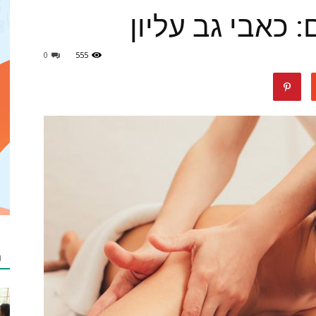
ם: כאבי גב עליון
0
555
מאמרים
netzip
מ