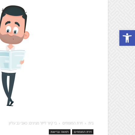
Open toolbar
בית
זירת המומחים
בי קיור לייזר מציגים: כאבי גב עליון
זירת המומחים
רפואה ובריאות