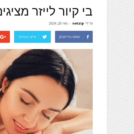
בי קיור לייזר מציגי
על ידי
netzip
-
מאי 20, 2024
שתפו בפייסבוק
צייצו בטוויטר