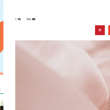
0
536
מאמרים
netzip
מ