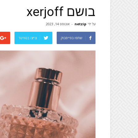
בושם xerjoff
על ידי
netzip
-
אוגוסט 14, 2023
שתפו בפייסבוק
צייצו בטוויטר