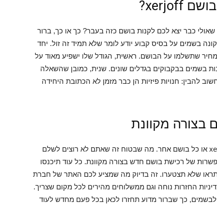
xerjo?
 שאולי כבר יצא לכם לקנות בושם כזה בעבר? כך או כך, ברור
נה בשמים על בסיס קבוע יודע לומר שלא תמיד זה זול. יחד
מחיר שתשלמו על הבושם. ראשית, הגודל שלו ישפיע מאוד על
נות בשמים בבקבוקים בגדלים שונים. שנית, כמובן שהשאלה
ב להבין: חנויות פיזיות הן כבר מזמן לא הכתובת היחידה
ם בצורה מקוונת
זה לא משנה אם אתם רוצים לקנות היום בושם xerjoff או כל בושם אחר. מה שבטוח זה שאתם לא רוצים לשלם
שרות של רכישת בושם חדש בצורה מקוונת. כל עוד תיכנסו
 תראו שלא תצטערו. זה בדיוק מה שמציע לכם האתר של חברת
דיניות החזרות נוחה וגם ממשלוחים מהירים לכל מקום שצריך.
לבשמים, כך שברור מדוע תחזרו לכאן בכל פעם מחדש לעוד