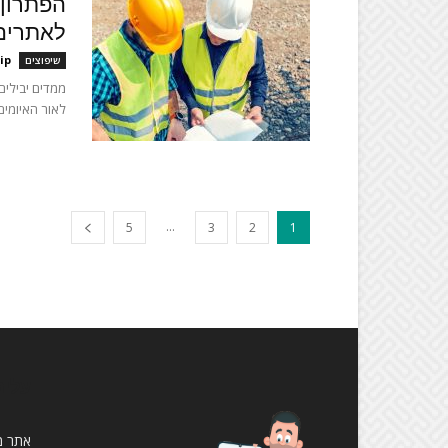
הפתרון 
לאתרים 
ip
שיפוצים
ממדים יבילים 
לאור האיומים
...
5
3
2
1
עלינ