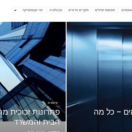
מומחים
חופשות וטיולים
חוקרים פרטיים
טכנולוגיה
יופי וקוסמטיקה
מאמרים
netzip
שיפוצים
ם – כל מה
פתרונות זכוכית מת
הבית והמשרד
netzip
-
יולי 13, 2026