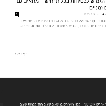
הגמיש לבטיחות בכל תרחיש – מתאים גם
זמניים
netz
-
יוני 1, 2025
0
הם פתרון חדשני ויעיל שנועד להגן על הציבור במצבי חירום. בימים אלו,
 הביטחוניים המתרבים, הדרישה לממדים יבילים הולכת וגוברת. ממדים...
דף 1 של 5
ו
עק
אתר מאמרים NETZIP - מגוון מאמרים בנושאים שונים החל מגמות עיצוב