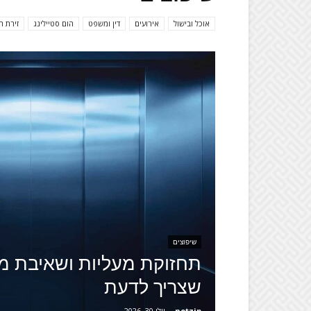
אוכל ובישול
אירועים
דין ומשפט
הום סטיילינג
זירת ה
שיפוצים
תחזוקת מעליות ושאיבת מי
שצריך לדעת
netzip
-
יולי 30, 2026