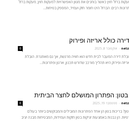
עקות ברזל חוץ כאשר בוחנים את מגוון האפשרויות למעקות חוץ, מעקות ברזל
רונות רבים. הברזל הינו חומר חזק ועמיד, המספק בטיחות...
ירה כולל אריזה ופירוק
netz
-
אוקטובר 8, 2025
0
בלת דירה המעבר לבית חדש הוא חוויה מרגשת, אך גם מאתגרת. הובלת
יזה ופירוק היא תהליך מורכב שדורש תכנון, ארגון ופתרונות...
בטון: הפתרון המושלם לחצר הביתית
netz
-
ספטמבר 19, 2025
0
טון? בריכות בטון הן אחד הפתרונות המובילים והמבוקשים ביותר בעולם
יות. הן נבנות באמצעות יציקות בטון חזקות ועמידות, המבטיחות מבנה יציב