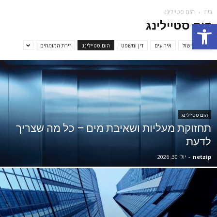
בית
הום סטיילינג
הום סטיילינג
Open toolbar
אוכל ובישול
אירועים
דין ומשפט
הום סטיילינג
זירת המומחים
הום סטיילינג
תחזוקת מעליות ושאיבת מים – כל מה שצריך
לדעת
netzip
-
יולי 30, 2026