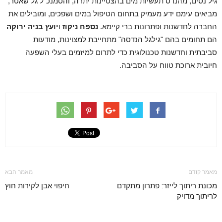
גיל נסים, מהנדס תעשיות מים בהצטיינות יתרה, והסמנכ"ל גל שאטר,
מביאים עימם ידע מעמיק בתחום הטיפול במים ושפכים, ומובילים את
החברה לחדשנות ופתרונות ברי קיימא.
נספח ניקוז
ו
יועץ בניה ירוקה
הם תחומים בהם "גילגל הנדסה" מתחייבת למצוינות, מודעות
סביבתית וחדשנות טכנולוגית כדי לתרום למיזמים בעלי השפעה
חיובית ארוכת טווח על הסביבה.
מאמר קודם
מאמר הבא
מכונת ריתוך לייזר: פתרון מתקדם
חיפוי אבן לקירות חוץ
לריתוך מדויק