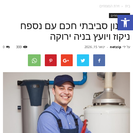
בית
זירת המומחים
Open toolbar
זירת המומחים
תכנון סביבתי חכם עם נספח
ניקוז ויועץ בניה ירוקה
על ידי
netzip
-
ינואר 15, 2026
333
0