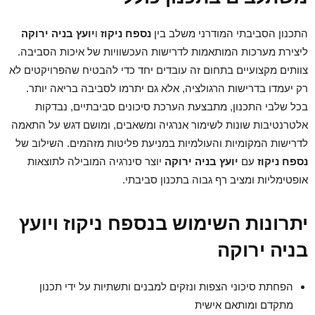
התכנון הסביבתי המודרני משלב בין
נספח ניקוז
ו
יועץ בניה ירוקה
ליצירת מערכות המותאמות לדרישות העכשוויות של איכות הסביבה.
צוותים מקצועיים בתחום זה עובדים יחד כדי להבטיח שהפרויקטים לא
רק יעמדו בדרישות הרגולציה, אלא גם יתרמו לסביבה בריאה יותר.
בכל שלבי התכנון, מתבצעת הערכת סיכונים סביבתיים, נבדקות
אלטרנטיבות שונות לשימור אנרגיה ומשאבים, ומושם דגש על התאמה
לדרישות המקומיות והעולמיות במניעת פליטות מזהמים. השילוב של
נספח ניקוז
עם
יועץ בניה ירוקה
יוצר סינרגיה המובילה לתוצאות
אופטימליות ומציב רף גבוה בתכנון סביבתי.
יתרונות השימוש בנספח ניקוז ויועץ
בניה ירוקה
הפחתת סיכוני הצפות ונזקים למבנים ותשתיות על ידי תכנון
מתקדם ומותאם אישית