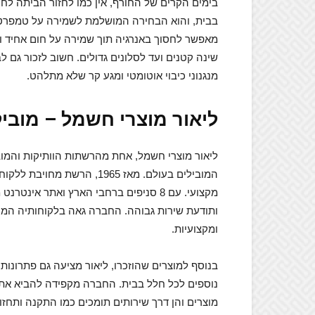
בימים הקרים של החורף, אין כמו לחזור הביתה לחו
בבית, והוא הבחירה המושלמת לשמירה על טמפרטור
מאפשר לחסוך באנרגיה תוך שמירה על חום אחיד ונ
שינה קטנים ועד לסלונים גדולים. חשוב לזכור גם לב
מנגנוני כיבוי אוטומטי ומגע קר שלא מתלהט.
ליאור מוצרי חשמל – מוביל
ליאור מוצרי חשמל, אחת מהרשתות הוותיקות והמוב
המובילים בעולם. מאז 1965, 
מקצועי. עם 8 סניפים ברחבי הארץ ואתר א
ותודעת שירות גבוהה. החברה גאה בלקוחותיה המ
ומקצועיות.
בנוסף למוצרים שהוזכרו, ליאור מציעה גם פתרונו
נוספים לכל חלל בבית. החברה מקפידה להביא את ה
מוצרים והן דרך שירותים תומכים כמו התקנה ותחזו