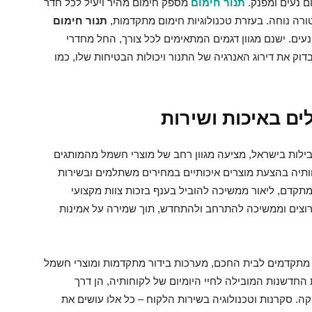
ם נעים ומפנק.
תנור חימום
מספק חימום מהיר ויעיל לכל חדר
ה נוחה. בעזרת טכנולוגיות חימום מתקדמות,
תנור חימום
עים. ישנם מגוון דגמים המתאימים לכל צורך, החל מחדרי
דוק את דירוג האנרגיה של התנור ויכולות הבטיחות שלו, כמו
ים באיכות ושירות
ילות בישראל, מציעה מגוון רחב של מוצרי חשמל מהמותגים
הרשת מחויבת ללקוחותיה בהצעת מוצרים איכותיים במחירים משתלמים ובשירות
ינטרנט מתקדם, ליאור ממשיכה להוביל בענף בזכות צוות מקצועי
רוצים וממשיכה להתרחב ולהתחדש, תוך שמירה על אמינות
ת מתקדמים לבית החכם, מערכות בידור מתקדמות ומוצרי חשמל
חדשנות המובילה לחיי היומיום של לקוחותיה, הן דרך
קה. סקרנות וטכנולוגיה בשירות הלקוח – כל אלו עושים את