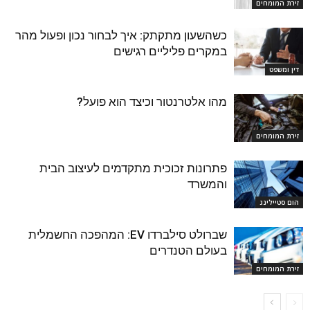
זירת המומחים
כשהשעון מתקתק: איך לבחור נכון ופעול מהר
במקרים פליליים רגישים
דין ומשפט
מהו אלטרנטור וכיצד הוא פועל?
זירת המומחים
פתרונות זכוכית מתקדמים לעיצוב הבית
והמשרד
הום סטיילינג
שברולט סילברדו EV: המהפכה החשמלית
בעולם הטנדרים
זירת המומחים