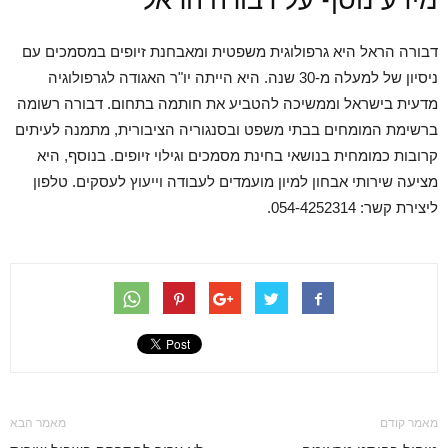
מידע נוסף על דבורה הראל
דבורה הראל היא גרפולוגית משפטית ומאבחנת זיופים במסמכים עם
ניסיון של למעלה מ-30 שנה. היא הייתה יו"ר האגודה לגרפולוגיה
מדעית בישראל וממשיכה להטביע את חותמה בתחום. דבורה רשומה
ברשימת המומחים בבתי משפט ובסנגוריה הציבורית, מתמנה לעיתים
קרובות כמומחית בנושאי בחינת מסמכים וגילוי זיופים. בנוסף, היא
מציעה שירותי אבחון למיון מועמדים לעבודה וייעוץ לעסקים. טלפון
ליצירת קשר: 054-4252314.
מאמר קודם
מאמר הבא