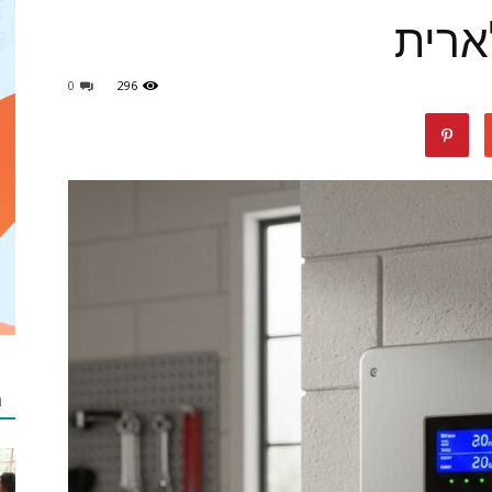
ארית
0
296
מאמרים
netzip
מ