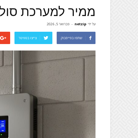
ממיר למערכת סול
על ידי
netzip
-
פברואר 5, 2026
שתפו בפייסבוק
צייצו בטוויטר