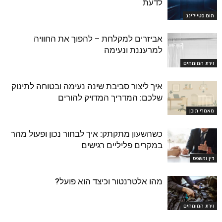
לדעת
הום סטיילינג
אביזרים למקלחת – להפוך את החוויה
למרעננת ונעימה
זירת המומחים
איך ליצור סביבת שינה נעימה ובטוחה לתינוק
שלכם: המדריך המדויק להורים
מאמרי תוכן
כשהשעון מתקתק: איך לבחור נכון ופעול מהר
במקרים פליליים רגישים
דין ומשפט
מהו אלטרנטור וכיצד הוא פועל?
זירת המומחים