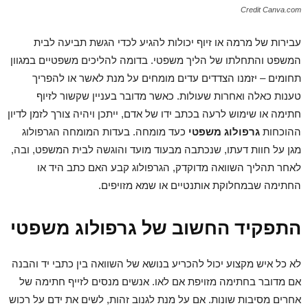
Credit Canva.com
עבירות של מרמה או זיוף יכולות להגיע לכדי הגשת תביעה לבית
המשפט והתחלתו של הליך משפטי. בדומה להליכים משפטיים במגוון
תחומים – יזמנו הצדדים עדים מומחים על מנת לאשר או להפריך
טענות כאלה ואחרות שעולות. כאשר מדובר בעניין שקשור לזיוף
חתימה או שימוש לרעה בכתב ידו של אדם, ייתכן ויהיה צורך לזמן לדיון
ההוכחות
גרפולוג משפטי
כעד מומחה. בעדות המומחה הגרפולוג
מגן על חוות דעתו, שנכתבה מבעוד מועד והוגשה לבית המשפט, ובה,
לאחר תהליך השוואה מדוקדק, הגרפולוג קבע האם כתב היד או
החתימה שבמחלוקת אותנטיים או שמא מזויפים.
התפקיד החשוב של גרפולוג משפטי
לא כל איש מקצוע יכול להכריע בנושא של השוואה בין כתבי יד והבנה
אם מדובר בחתימה מזויפת אם לאו. אנשים מנסים לזייף חתימה של
אחרים מסיבות שונות. אם על מנת לגנוב זהות, לשים את ידם על רכוש