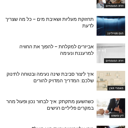
זירת המומחים
תחזוקת מעליות ושאיבת מים – כל מה שצריך
לדעת
הום סטיילינג
אביזרים למקלחת – להפוך את החוויה
למרעננת ונעימה
זירת המומחים
איך ליצור סביבת שינה נעימה ובטוחה לתינוק
שלכם: המדריך המדויק להורים
מאמרי תוכן
כשהשעון מתקתק: איך לבחור נכון ופעול מהר
במקרים פליליים רגישים
דין ומשפט