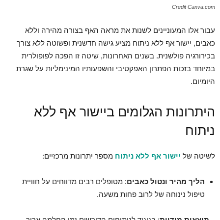
Credit Canva.com
עבור אלו המעוניינים לשנות את מראה האף בצורה מהירה וללא
כאבים, יישור אף ללא ניתוח מציע גישה חדשנית ופשוטה ללא צורך
בכירורגיה פולשנית. בשנים האחרונות, שיטה זו הפכה לפופולרית
במיוחד בזכות הפתרון האפקטיבי והשפעותיו המינימליות על שגרת
היומיום.
היתרונות הגלומים ביישור אף ללא
ניתוח
לשיטה של
יישור אף ללא ניתוח
מספר יתרונות מרכזיים:
הליך מהיר ונטול כאבים
: מטופלים רבים מדווחים על חוויית
טיפול נינוחה של לרוב פחות משעה.
–
תוצאות מידיות
: בניגוד לניתוחים הדורשים זמן החלמה ארוך,