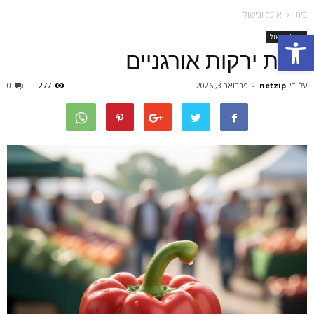
בית
אוכל ובישול
Open toolbar
אוכל ובישול
חנות ירקות אורגניים
על ידי
netzip
-
פברואר 3, 2026
277
0