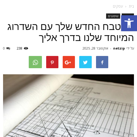
בית
עסקים
Open toolbar
עסקים
שיפוצים
המטבח החדש שלך עם השדרוג
המיוחד שלנו בדרך אליך
על ידי
netzip
-
אוקטובר 28, 2025
238
0