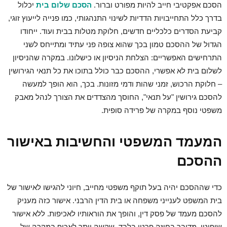
הסכם אפקטיבי חייב להיות מפורט וברור.
הסכם שלום בית
יכלול
בדרך כלל התחייבויות הדדיות לשינוי התנהגותי, כמו פנייה לייעוץ זוגי,
קביעת הסדרים כלכליים חדשים, חלוקת מטלות בבית ועוד. ייחודו
הגדול של ההסכם טמון בכך שהוא צופה פני עתיד ומתייחס לשני
התרחישים האפשריים: הצלחת הניסיון או כישלונו. במקרה שהניסיון
לשלום בית לא אפשרי, ההסכם כבר כולל בתוכו את כל תנאי הגירושין
– חלוקת הרכוש, זמני שהות ודמי מזונות. בכך, הוא הופך למעשה
להסכם גירושין "על תנאי", החוסך מהצדדים את הצורך לנהל מאבק
משפטי נוסף במקרה של פרידה סופית.
המעמד המשפטי והחשיבות באישור
ההסכם
כדי שההסכם יהיה בעל תוקף משפטי מחייב, חיוני להגישו לאישור של
בית המשפט לענייני משפחה או בית הדין הרבני. אישור כזה מעניק
להסכם מעמד של פסק דין, והופך את הוראותיו לאכיפות. ללא אישור
שיפוטי, מדובר בחוזה פרטי בלבד, שקשה יותר לאכוף במקרה של