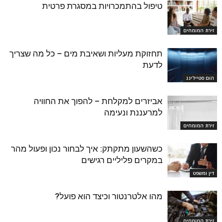
טיפול בהתמכרויות במסגרת פרטית
זירת המומחים
תחזוקת מעליות ושאיבת מים – כל מה שצריך
לדעת
הום סטיילינג
אביזרים למקלחת – להפוך את החוויה
למרעננת ונעימה
זירת המומחים
כשהשעון מתקתק: איך לבחור נכון ופעול מהר
במקרים פליליים רגישים
דין ומשפט
מהו אלטרנטור וכיצד הוא פועל?
זירת המומחים