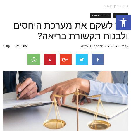
בית
דין ומשפט
Open toolbar
דין ומשפט
זירת המומחים
איך לשקם את מערכת היחסים
ולבנות תקשורת בריאה?
על ידי
netzip
-
נובמבר 16, 2025
216
0